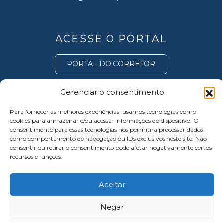
ACESSE O PORTAL
PORTAL DO CORRETOR
Gerenciar o consentimento
Para fornecer as melhores experiências, usamos tecnologias como
cookies para armazenar e/ou acessar informações do dispositivo. O
consentimento para essas tecnologias nos permitirá processar dados
© SIM INCORPORADORA - Todos os direitos
como comportamento de navegação ou IDs exclusivos neste site. Não
consentir ou retirar o consentimento pode afetar negativamente certos
reservados -
Política de Privacidade
recursos e funções.
Aceitar
Negar